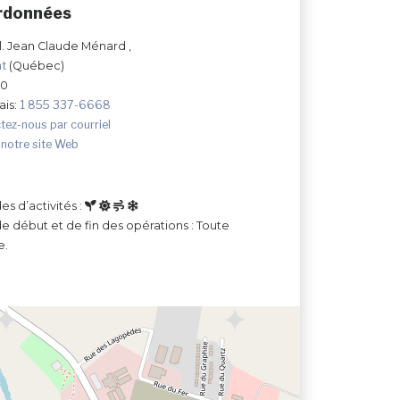
rdonnées
ul. Jean Claude Ménard ,
nt
(Québec)
J0
ais:
1 855 337-6668
tez-nous par courriel
 notre site Web
es d’activités :
e début et de fin des opérations : Toute
e.