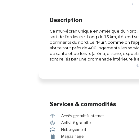
Description
Ce mur-écran unique en Amérique du Nord, e
sort de l'ordinaire. Long de 1.3 km, il étend s
dominants du nord. Le "Mur", comme on l'appel
abrite tout près de 400 logements, les serv
de santé et de loisirs (aréna, piscine, exposi
sont reliés par une promenade intérieure à
Services & commodités
J
Accès gratuit à internet
$
Activité gratuite
ú
Hébergement
±
Magasinage