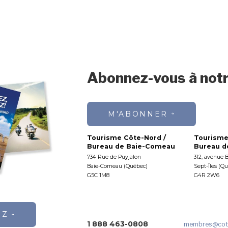
Abonnez-vous à notr
M'ABONNER
Tourisme Côte-Nord /
Tourisme
Bureau de Baie-Comeau
Bureau de
734 Rue de Puyjalon
312, avenue 
Baie-Comeau (Québec)
Sept-Îles (Q
G5C 1M8
G4R 2W6
EZ
1 888 463-0808
membres
@cot