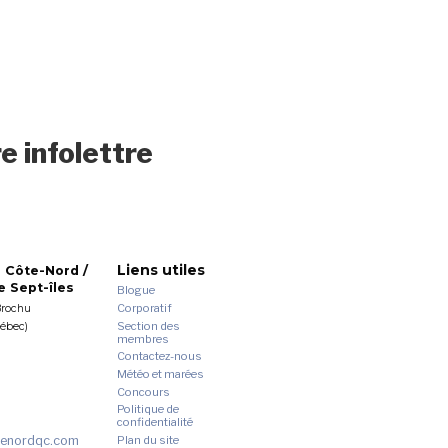
e infolettre
Liens utiles
 Côte-Nord /
 Sept-îles
Blogue
Corporatif
Brochu
Section des
uébec)
membres
Contactez-nous
Météo et marées
Concours
Politique de
confidentialité
enordqc.com
Plan du site