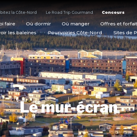
bitez la Côte-Nord
Le Road Trip Gourmand
Concours
i faire
Où dormir
Où manger
Offres et forfai
oir les baleines
Pourvoiries Côte-Nord
Sites de P
Le mur-écran