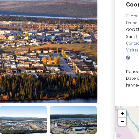
Coo
111 bo
Fermo
G0G 1
Sans fr
Contac
Visitez
Périod
Date d
l'anné
+
−