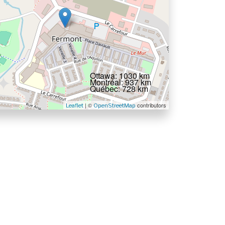
Ottawa: 1030 km
Montréal: 937 km
Québec: 728 km
| ©
contributors
Leaflet
OpenStreetMap