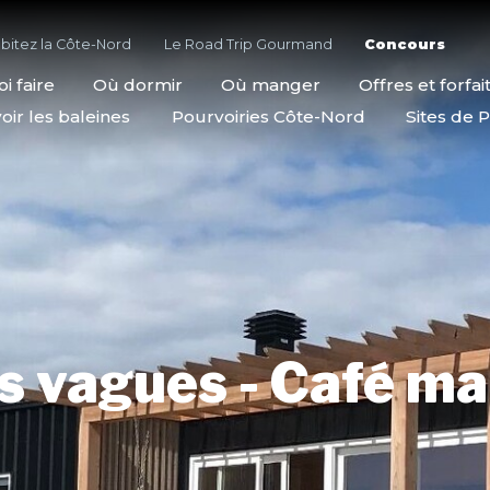
bitez la Côte-Nord
Le Road Trip Gourmand
Concours
i faire
Où dormir
Où manger
Offres et forfai
oir les baleines
Pourvoiries Côte-Nord
Sites de P
s vagues - Café ma