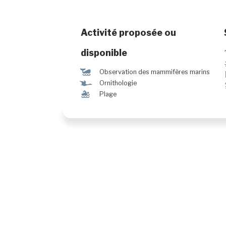
Activité proposée ou
disponible
%
Observation des mammifères marins
Ÿ
Ornithologie
l
Plage