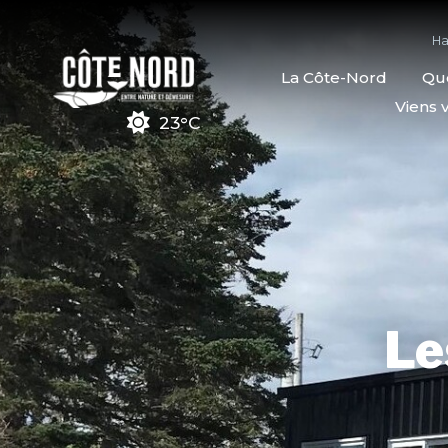
Ha
La Côte-Nord
Quo
Viens v
23°C
Le