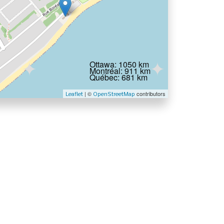
Ottawa: 1050 km
Montréal: 911 km
Québec: 681 km
| ©
contributors
Leaflet
OpenStreetMap