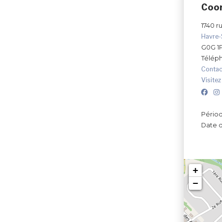
Coo
1740 r
Havre-
G0G 1
Télép
Contac
Visitez
Périod
Date d
+
−