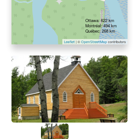
Ottawa: 622 km
Montréal: 494 km
Québec: 268 km
| ©
contributors
Leaflet
OpenStreetMap