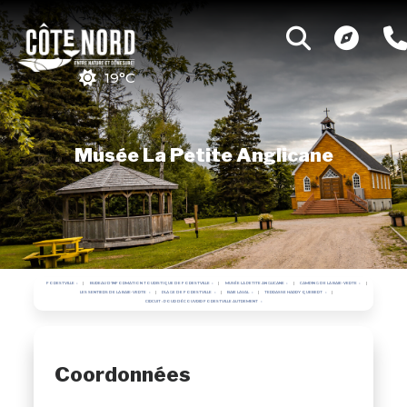
19°C
Musée La Petite Anglicane
FORESTVILLE
BUREAU D'INFORMATION TOURISTIQUE DE FORESTVILLE
MUSÉE LA PETITE ANGLICANE
CAMPING DE LA BAIE-VERTE
LES SENTIERS DE LA BAIE-VERTE
PLAGE DE FORESTVILLE
BAIE LAVAL
TERRASSE HARRY QUEBERT
CIRCUIT : POUR DÉCOUVRIR FORESTVILLE AUTREMENT
Coordonnées