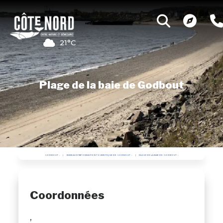
21°C
Plage de la baie de Godbout
GODBOUT
BUREAU D'INFORMATION TOURISTIQUE DE GODBOUT
PLAGE DE LA BAIE DE GODBOUT
Coordonnées
,