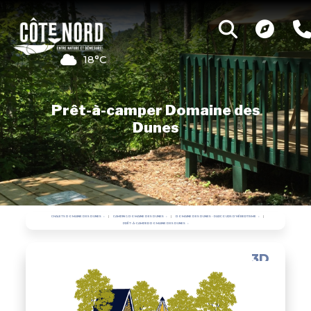
18°C
Prêt-à-camper Domaine des
Dunes
CHALETS DOMAINE DES DUNES
CAMPING DOMAINE DES DUNES
DOMAINE DES DUNES - PARCOURS D'HÉBERTISME
PRÊT-À-CAMPER DOMAINE DES DUNES
3D