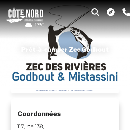
17°C
Prêt-à-camper Zec Godbout
ZEC DES RIVIÈRES GODBOUT ET MISTASSINI
PRÊT-À-CAMPER ZEC GODBOUT
Coordonnées
117, rte 138,