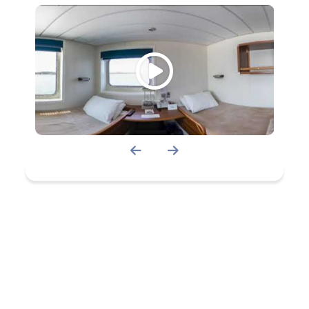
manger offrent des menus mettant
en vedette, entre autres, les fruits de
mer de la région. Forfaits pour une
expérience nord-côtière
authentique incluant les passages,
repas et hébergement en itinéraires
allers simples (aval ou amont, avec
ou sans transport de voiture) et
allers-retours sont disponibles avec
départs de Rimouski, Sept-Îles,
Havre-Saint-Pierre ou Blanc-Sablon.
Le navire fait également escale dans
six villages isolés, soit Kegaska, La
Romaine, Harrington Harbour, Tête-
à-la-Baleine, La Tabatière et Saint-
Augustin, en plus de desservir l'île
d'Anticosti (Port-Menier). Les
réservations sont obligatoires.