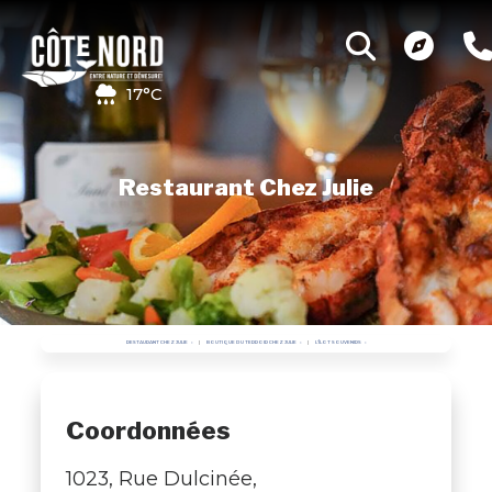
17°C
Restaurant Chez Julie
RESTAURANT CHEZ JULIE
BOUTIQUE DU TERROIR CHEZ JULIE
L'ÎLOT SOUVENIRS
Coordonnées
1023, Rue Dulcinée,