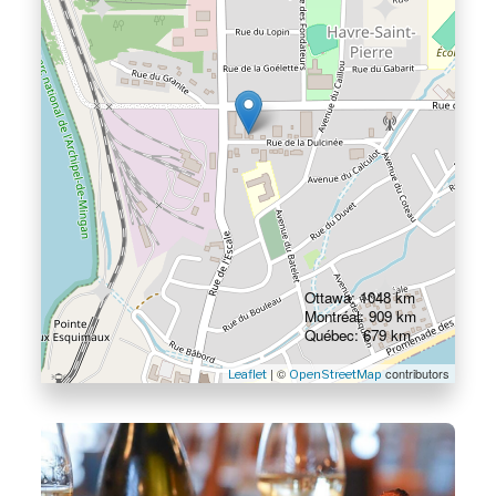
Ottawa: 1048 km
Montréal: 909 km
Québec: 679 km
| ©
contributors
Leaflet
OpenStreetMap