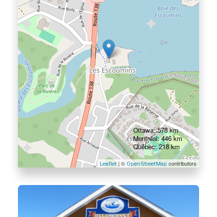
Ottawa: 578 km
Montréal: 446 km
Québec: 218 km
| ©
contributors
Leaflet
OpenStreetMap