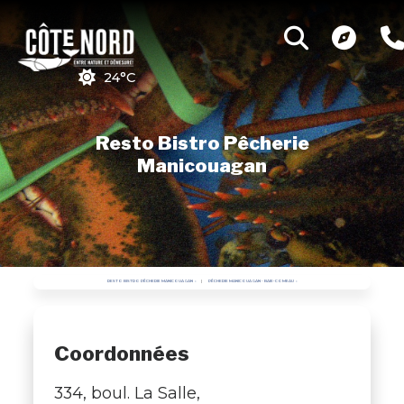
24°C
Resto Bistro Pêcherie
Manicouagan
RESTO BISTRO PÊCHERIE MANICOUAGAN
PÊCHERIE MANICOUAGAN - BAIE-COMEAU
Coordonnées
334, boul. La Salle,