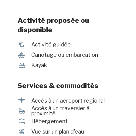
Tour the picturesque bay and the
scallop growing site by boat.
Partially accessible for people with
Activité proposée ou
reduced mobility.
disponible
î
Activité guidée
7
Canotage ou embarcation
‰
Kayak
Services & commodités
<
Accès à un aéroport régional
Accès à un traversier à
Í
proximité
ú
Hébergement
Ï
Vue sur un plan d'eau