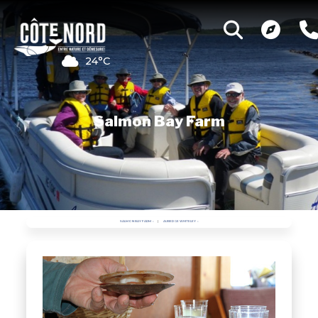
24°C
Salmon Bay Farm
SALMON BAY FARM
AUBERGE WHITELEY