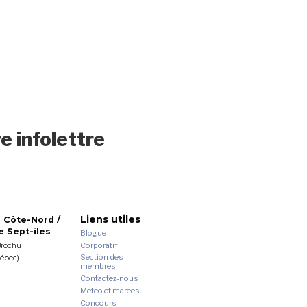
e infolettre
Liens utiles
 Côte-Nord /
 Sept-îles
Blogue
Corporatif
Brochu
Section des
uébec)
membres
Contactez-nous
Météo et marées
Concours