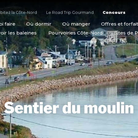
bitez la Côte-Nord
Le Road Trip Gourmand
Concours
i faire
Où dormir
Où manger
Offres et forfai
oir les baleines
Pourvoiries Côte-Nord
Sites de P
Sentier du moulin