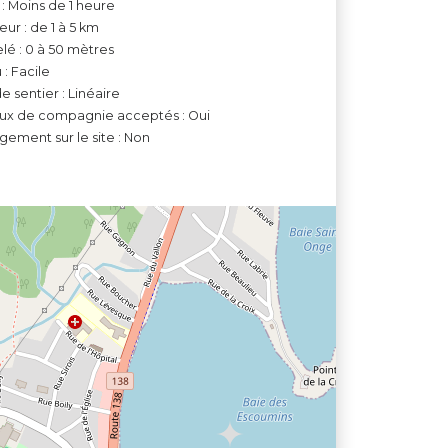
: Moins de 1 heure
ur : de 1 à 5 km
lé : 0 à 50 mètres
 : Facile
e sentier : Linéaire
ux de compagnie acceptés : Oui
ement sur le site : Non