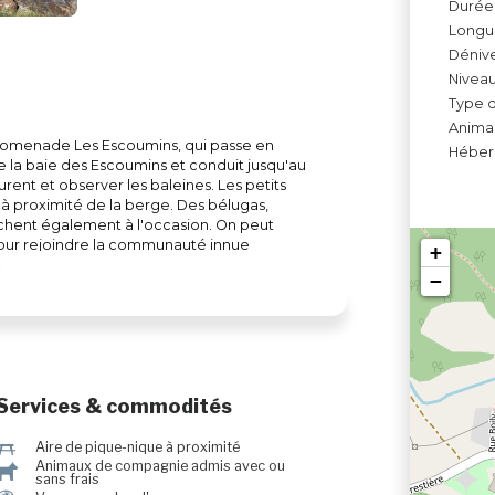
Durée 
Longue
Dénive
Niveau
Type d
Anima
a promenade Les Escoumins, qui passe en
Héberg
 de la baie des Escoumins et conduit jusqu'au
urent et observer les baleines. Les petits
à proximité de la berge. Des bélugas,
chent également à l'occasion. On peut
pour rejoindre la communauté innue
+
s-Pistole. Sentier multifonctionnel : le
−
ens en laisse sont les bienvenus. Détails : 2,2
Services & commodités
h
Aire de pique-nique à proximité
Animaux de compagnie admis avec ou
Â
sans frais