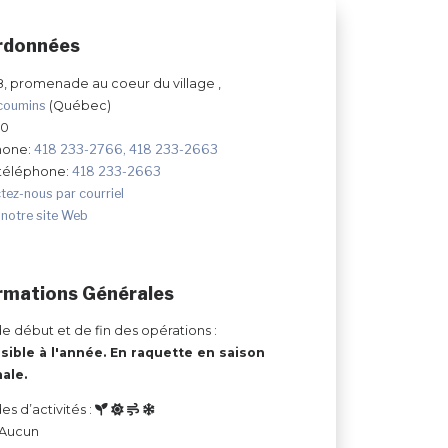
rdonnées
8, promenade au coeur du village ,
coumins
(Québec)
K0
hone:
418 233-2766, 418 233-2663
 téléphone:
418 233-2663
tez-nous par courriel
 notre site Web
rmations Générales
e début et de fin des opérations :
sible à l'année. En raquette en saison
ale.
es d’activités :
 Aucun