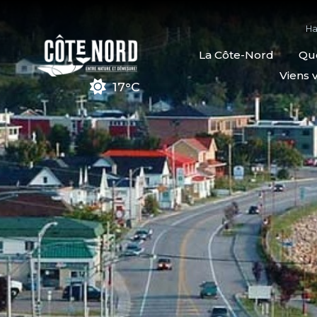
Ha
La Côte-Nord
Quo
Viens v
17°C