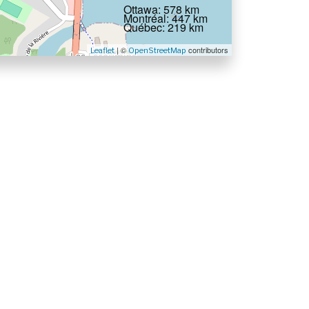
Ottawa: 578 km
Montréal: 447 km
Québec: 219 km
| ©
contributors
Leaflet
OpenStreetMap