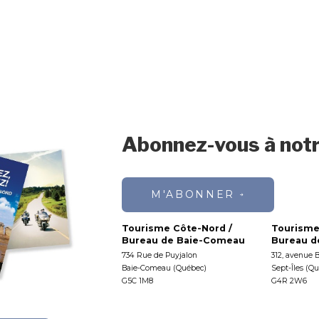
Abonnez-vous à notr
M'ABONNER
Tourisme Côte-Nord /
Tourisme
Bureau de Baie-Comeau
Bureau de
734 Rue de Puyjalon
312, avenue 
Baie-Comeau (Québec)
Sept-Îles (Q
G5C 1M8
G4R 2W6