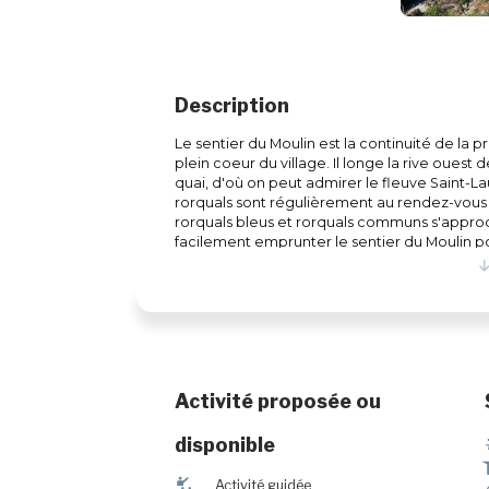
Description
Le sentier du Moulin est la continuité de l
plein coeur du village. Il longe la rive ouest
quai, d'où on peut admirer le fleuve Saint-La
rorquals sont régulièrement au rendez-vous 
rorquals bleus et rorquals communs s'appro
facilement emprunter le sentier du Moulin 
d'Essipit ou encore la traverse Escoumins/Troi
sentier est partagé avec les cyclistes. Les chi
km - 45 minutes - Linéaire - Débutant
Activité proposée ou
disponible
î
Activité guidée