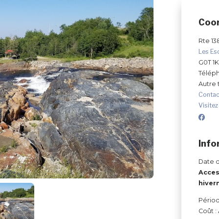
Coo
Rte 13
Les Es
G0T 1
Télép
Autre
Contac
Visitez
Info
Date d
Acces
hivern
Périod
Coût :