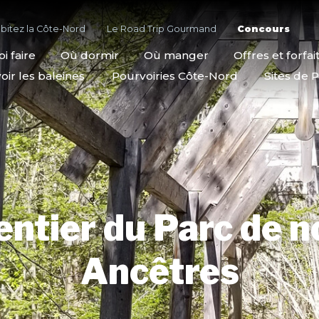
bitez la Côte-Nord
Le Road Trip Gourmand
Concours
i faire
Où dormir
Où manger
Offres et forfai
oir les baleines
Pourvoiries Côte-Nord
Sites de P
entier du Parc de n
Ancêtres