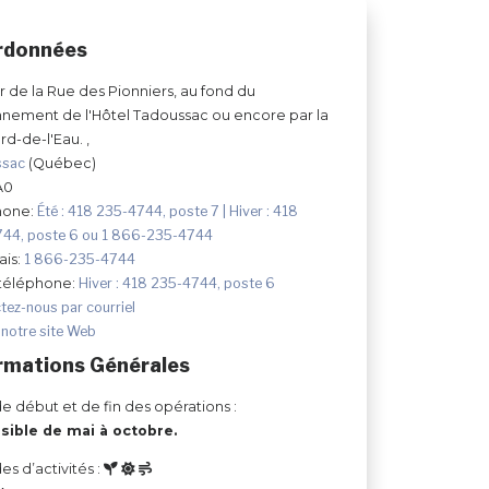
rdonnées
ir de la Rue des Pionniers, au fond du
nnement de l'Hôtel Tadoussac ou encore par la
rd-de-l'Eau. ,
ssac
(Québec)
A0
hone:
Été : 418 235-4744, poste 7 | Hiver : 418
44, poste 6 ou 1 866-235-4744
ais:
1 866-235-4744
 téléphone:
Hiver : 418 235-4744, poste 6
tez-nous par courriel
 notre site Web
rmations Générales
e début et de fin des opérations :
sible de mai à octobre.
es d’activités :