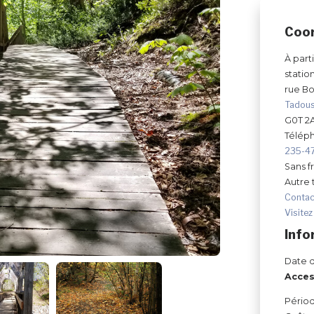
Coo
À part
statio
rue Bo
Tadou
G0T 2
Télép
235-47
Sans fr
Autre
Contac
Visitez
Info
Date d
Acces
Périod