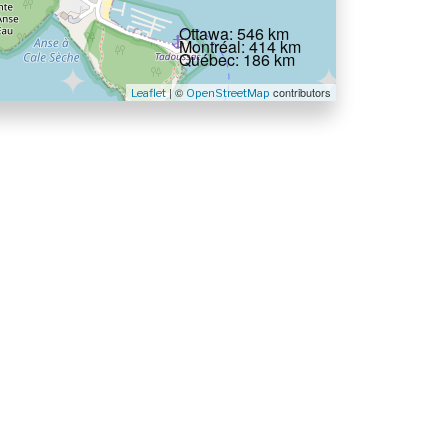
Ottawa: 546 km
Montréal: 414 km
Québec: 186 km
| ©
contributors
Leaflet
OpenStreetMap