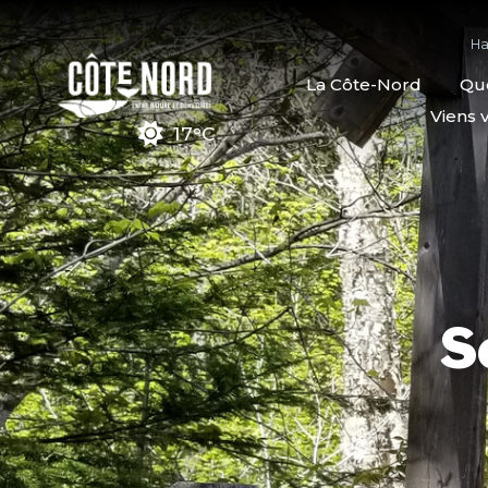
Ha
La Côte-Nord
Quo
Viens v
17°C
S