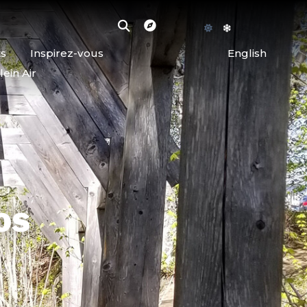
ts
Inspirez-vous
English
lein Air
os