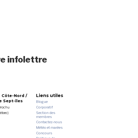
e infolettre
Liens utiles
 Côte-Nord /
 Sept-îles
Blogue
Corporatif
Brochu
Section des
uébec)
membres
Contactez-nous
Météo et marées
Concours