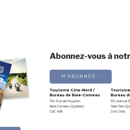
Abonnez-vous à notr
M'ABONNER
Tourisme Côte-Nord /
Tourisme
Bureau de Baie-Comeau
Bureau de
734 Rue de Puyjalon
312, avenue 
Baie-Comeau (Québec)
Sept-Îles (Q
G5C 1M8
G4R 2W6