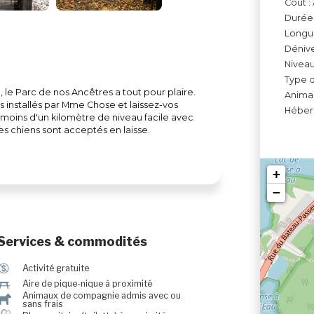
Coût :
Durée 
Longue
Dénive
Niveau
Type d
 le Parc de nos Ancêtres a tout pour plaire.
Anima
installés par Mme Chose et laissez-vos
Héberg
de moins d'un kilomètre de niveau facile avec
es chiens sont acceptés en laisse.
+
−
Services & commodités
$
Activité gratuite
h
Aire de pique-nique à proximité
Animaux de compagnie admis avec ou
Â
sans frais