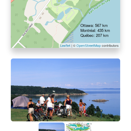
Ottawa: 567 km
Montréal: 435 km
Québec: 207 km
| ©
contributors
Leaflet
OpenStreetMap