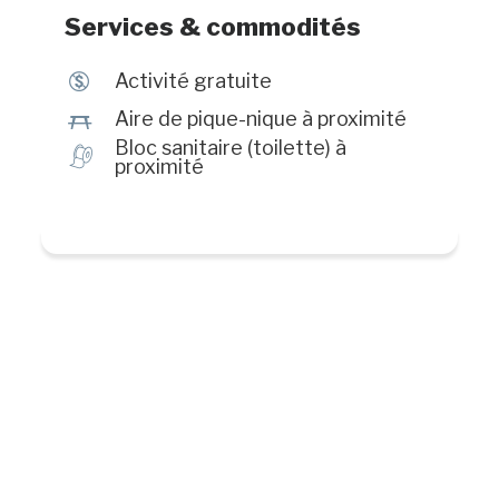
votre curiosité sur la dure période de
Services & commodités
la Seconde guerre mondiale.
$
Activité gratuite
h
Aire de pique-nique à proximité
Bloc sanitaire (toilette) à
h
proximité