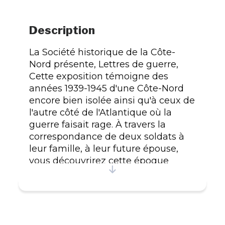
Description
La Société historique de la Côte-
Nord présente, Lettres de guerre,
Cette exposition témoigne des
années 1939-1945 d'une Côte-Nord
encore bien isolée ainsi qu'à ceux de
l'autre côté de l'Atlantique où la
guerre faisait rage. À travers la
correspondance de deux soldats à
leur famille, à leur future épouse,
vous découvrirez cette époque
chargée d'émotions par ceux-là
même qui l'ont vécu. Cette
exposition, à la fois éducative et
divertissante, offre un aperçu
d'affaires historiques qui éveilleront