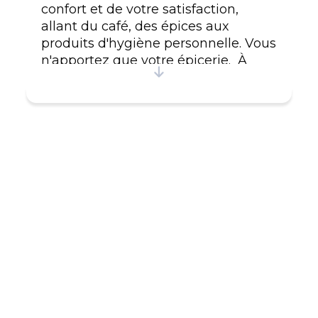
confort et de votre satisfaction,
allant du café, des épices aux
produits d'hygiène personnelle. Vous
n'apportez que votre épicerie. À
deux minutes de marche,
embarquez pour une excursion en
bateau pour visiter l'île Nue et l'île
aux Perroquets qui habrite une
colonie de macareux moines. #CITQ
: 084416