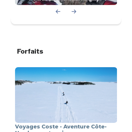
Forfaits
ïga
Voyages Coste - Aventure Côte-
Voya