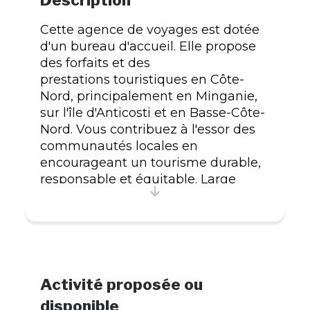
Cette agence de voyages est dotée
d'un bureau d'accueil. Elle propose
des forfaits et des
prestations touristiques en Côte-
Nord, principalement en Minganie,
sur l'île d'Anticosti et en Basse-Côte-
Nord. Vous contribuez à l'essor des
communautés locales en
encourageant un tourisme durable,
responsable et équitable. Large
gamme de services : réservations de
vols, croisières fluviales, forfaits sur
mesure et produits à la carte.
Titulaire d'un permis d'agent
de voyages du Québec.
Activité proposée ou
disponible