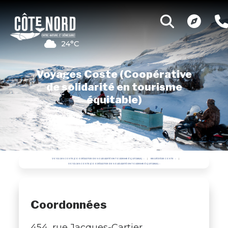
24°C
Voyages Coste (Coopérative
de solidarité en tourisme
équitable)
VOYAGES COSTE (COOPÉRATIVE DE SOLIDARITÉ EN TOURISME ÉQUITABLE)
BELVÉDÈRE COSTE
VOYAGES COSTE (COOPÉRATIVE DE SOLIDARITÉ EN TOURISME ÉQUITABLE)
Coordonnées
454, rue Jacques-Cartier,