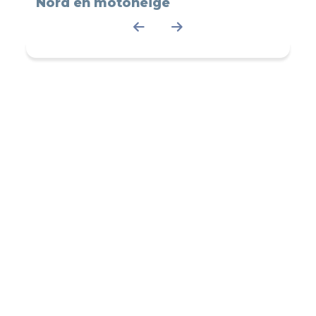
Nord en motoneige
en m