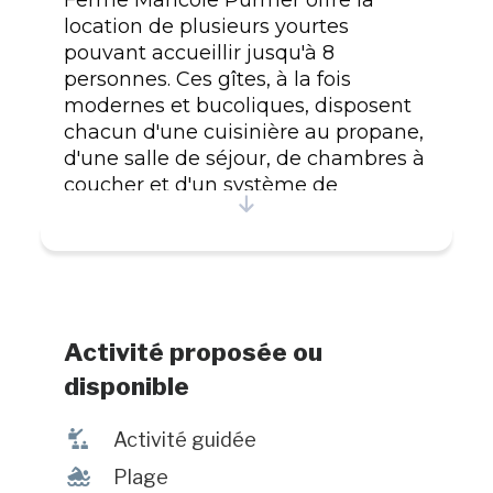
location de plusieurs yourtes
pouvant accueillir jusqu'à 8
personnes. Ces gîtes, à la fois
modernes et bucoliques, disposent
chacun d'une cuisinière au propane,
d'une salle de séjour, de chambres à
coucher et d'un système de
chauffage d'appoint. Les hôtes de
nos yourtes doivent cependant
prévoir un nécessaire de toilette, un
sac de couchage, de la nourriture et
une glacière au besoin. Réservations
obligatoires. #CITQ : 627537
Activité proposée ou
disponible
î
Activité guidée
l
Plage