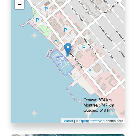
−
Ottawa: 874 km
Montréal: 747 km
Québec: 519 km
| ©
contributors
Leaflet
OpenStreetMap