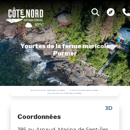
17°C
Yourtes de la ferme maricole
Purmer
L'ÎLE LA GROSSE BOULE - FERME MARICOLE PURMER
YOURTES DE LA FERME MARICOLE PURMER
L'ÎLE LA GROSSE BOULE • FERME MARICOLE PURMER
3D
Coordonnées
385 av. Arnaud, Marina de Sept-Îles ,