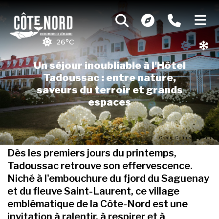
26°C
Un séjour inoubliable à l'Hôtel
Tadoussac : entre nature,
saveurs du terroir et grands
espaces
Crédit : Celine Tan Hsuan
Dès les premiers jours du printemps,
Tadoussac retrouve son effervescence.
Niché à l'embouchure du fjord du Saguenay
et du fleuve Saint-Laurent, ce village
emblématique de la Côte-Nord est une
invitation à ralentir, à respirer et à