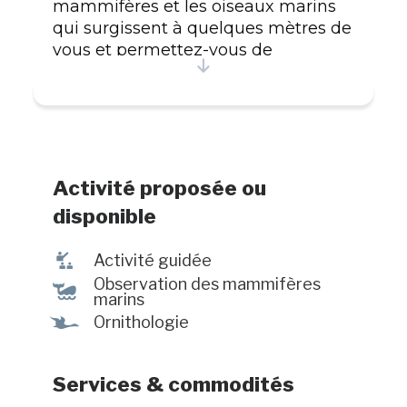
mammifères et les oiseaux marins
qui surgissent à quelques mètres de
vous et permettez-vous de
déconnecter au rythme des vagues
et du souffle des baleines. Les
guides-naturalistes sauront vous
partager leur passion pour cette
faune marine captivante. Activités
Observation des baleines de la rive
Activité proposée ou
Sentier pédestre : 375 m Expositions
disponible
Activités pour toute la famille
Services Guides-naturalistes Aires de
î
Activité guidée
pique-nique Aire de jeux pour
Observation des mammifères
%
enfants Bornes de recharge pour
marins
voiture électrique
Ÿ
Ornithologie
Services & commodités