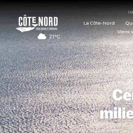
Ha
La Côte-Nord
Quo
Viens v
21°C
Ce
mili