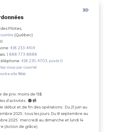
3D
rdonnées
 des Pilotes,
coumins
(Québec)
K0
hone:
418 233-4414
ais:
1 888 773-8888
 téléphone:
418 235-4703, poste 0
tez-nous par courriel
 notre site Web
e de prix: moins de 15$
es d’activités :
e début et de fin des opérations : Du 21 juin au
embre 2025 : tous les jours. Du 8 septembre au
obre 2025 : mercredi au dimanche et lundi 14
e (Action de grâce).