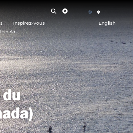
ts
Inspirez-vous
English
lein Air
 du
nada)