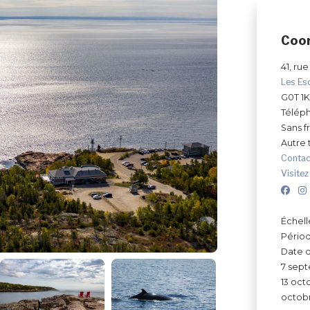
Coo
41, rue
Les Es
G0T 1
Télép
Sans fr
Autre
Contac
Visitez
Échell
Périod
Date d
7 sept
13 oct
octobr