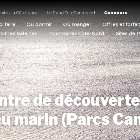
bitez la Côte-Nord
Le Road Trip Gourmand
Concours
i faire
Où dormir
Où manger
Offres et forfai
oir les baleines
Pourvoiries Côte-Nord
Sites de P
ntre de découverte
eu marin (Parcs Ca