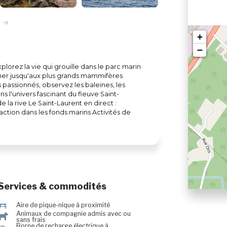
+
−
lorez la vie qui grouille dans le parc marin
mer jusqu'aux plus grands mammifères
passionnés, observez les baleines, les
 l'univers fascinant du fleuve Saint-
 la rive Le Saint-Laurent en direct :
ction dans les fonds marins Activités de
n Plongée en apnée et plongée sous-
pique-nique avec vue sur le fleuve
vations recommandées) Bornes de
ent accessible aux personnes à mobilité
Services & commodités
h
Aire de pique-nique à proximité
Animaux de compagnie admis avec ou
Â
sans frais
Borne de recharge électrique à