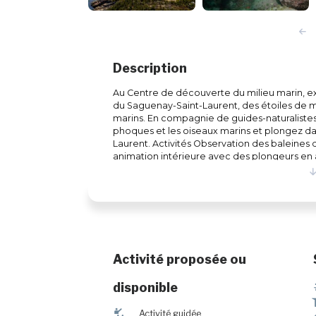
Description
Au Centre de découverte du milieu marin, exp
du Saguenay-Saint-Laurent, des étoiles de 
marins. En compagnie de guides-naturalistes 
phoques et les oiseaux marins et plongez dans
Laurent. Activités Observation des baleines de
animation intérieure avec des plongeurs en a
découverte pour toute la famille Expositio
marine Services Guides-naturalistes Aire de 
Location d'équipement de plongée (réser
recharge pour voiture électrique Partiellem
réduite
Activité proposée ou
disponible
î
Activité guidée