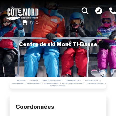
17°C
Centre de ski Mont Ti-Basse
BAIE-COMEAU
L'ALTERNATIVE
CENTRE DE SKI MONT TI-BASSE
TOURISME BAIE-COMEAU
PARC MANICOUAGAN
PLAGE CHAMPLAIN
PARC DES PIONNIERS
SENTIER DES EMBRUNS
EXPOSITION L'ART EST UN MIROIR
TOUR GUIDÉ PATRIMONIAL
BELVÉDÈRE ST-PANCRACE
Coordonnées