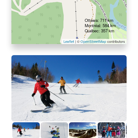
Ottawa: 711 km
Montréal: 584 km
Québec: 357 km
| ©
contributors
Leaflet
OpenStreetMap