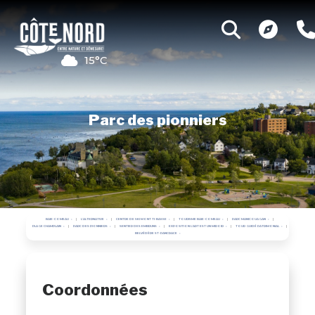
15°C
Parc des pionniers
BAIE-COMEAU
L'ALTERNATIVE
CENTRE DE SKI MONT TI-BASSE
TOURISME BAIE-COMEAU
PARC MANICOUAGAN
PLAGE CHAMPLAIN
PARC DES PIONNIERS
SENTIER DES EMBRUNS
EXPOSITION L'ART EST UN MIROIR
TOUR GUIDÉ PATRIMONIAL
BELVÉDÈRE ST-PANCRACE
Coordonnées