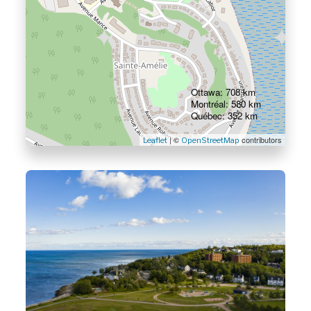
Ottawa: 708 km
Montréal: 580 km
Québec: 352 km
| ©
contributors
Leaflet
OpenStreetMap