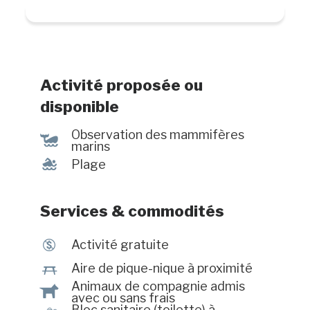
pour de nombreuses espèces
animales ainsi qu'une oasis de paix
au centre-ville pour les citoyens et
les visiteurs.
Activité proposée ou
disponible
Observation des mammifères
%
marins
l
Plage
Services & commodités
$
Activité gratuite
h
Aire de pique-nique à proximité
Animaux de compagnie admis
Â
avec ou sans frais
Bloc sanitaire (toilette) à