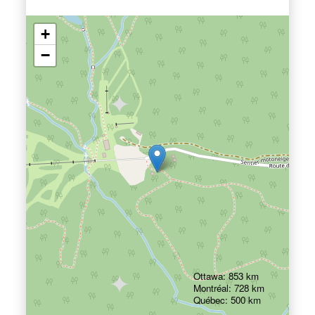
+
−
Ottawa: 853 km
Montréal: 728 km
Québec: 500 km