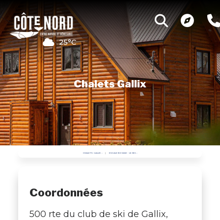
25°C
Chalets Gallix
CHALETS GALLIX
ESCALE NOMAD - LE 365
Coordonnées
500 rte du club de ski de Gallix,