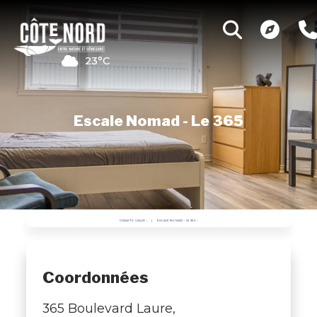
23°C
Escale Nomad - Le 365
CHALETS GALLIX
ESCALE NOMAD - LE 365
Coordonnées
365 Boulevard Laure,