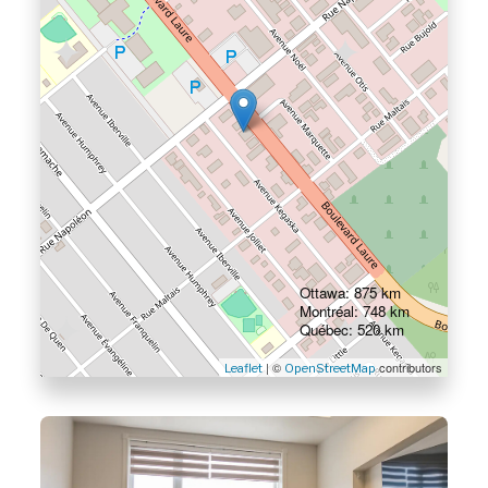
Ottawa: 875 km
Montréal: 748 km
Québec: 520 km
| ©
contributors
Leaflet
OpenStreetMap