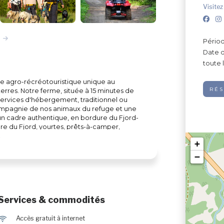
Visitez
Périod
Date d
toute 
ale agro-récréotouristique unique au
RÉ
terres. Notre ferme, située à 15 minutes de
ervices d'hébergement, traditionnel ou
compagnie de nos animaux du refuge et une
un cadre authentique, en bordure du Fjord-
ure du Fjord, yourtes, prêts-à-camper,
de courte ou longue durée. Titulaire d'un
+
i lui confère un rôle de refuge pour les
ns dans la nature, vous pourrez découvrir
−
 ainsi que d'autres animaux de la ferme.
uvert à l'année, vous offre également de
amille, en couple ou entre amis, et ce, sur 4
, excursion de quad, cani-randonnée, pêche
Services & commodités
ode hivernale : traîneau à chien, excursion
e sur glace, etc.
J
Accès gratuit à internet