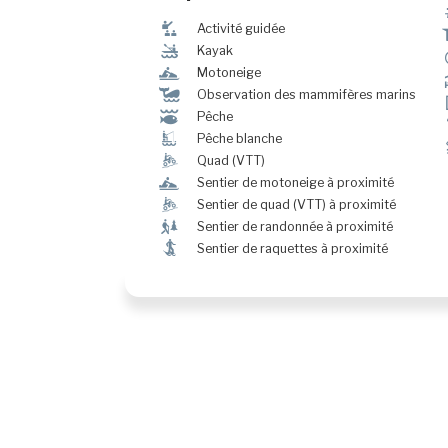
î
Activité guidée
‰
Kayak
n
Motoneige
%
Observation des mammifères marins
@
Pêche
Î
Pêche blanche
ä
Quad (VTT)
n
Sentier de motoneige à proximité
ä
Sentier de quad (VTT) à proximité
&
Sentier de randonnée à proximité
ó
Sentier de raquettes à proximité