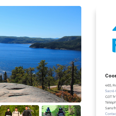
Coo
465, R
Sacré
G0T 1
Télép
Sans fr
Contac