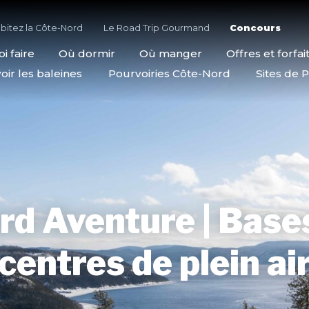
bitez la Côte-Nord
Le Road Trip Gourmand
Concours
i faire
Où dormir
Où manger
Offres et forfai
oir les baleines
Pourvoiries Côte-Nord
Sites de P
rd Aventure | Base
centres de plein ai