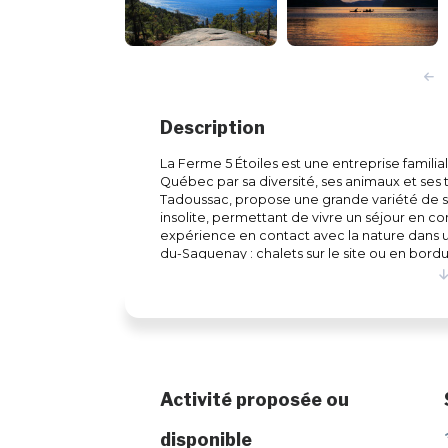
Description
La Ferme 5 Étoiles est une entreprise famili
Québec par sa diversité, ses animaux et ses 
Tadoussac, propose une grande variété de s
insolite, permettant de vivre un séjour en 
expérience en contact avec la nature dans 
du-Saguenay : chalets sur le site ou en bord
campings, etc. sont offerts pour des séjours 
permis d'observation de la faune sauvage, qu
animaux sauvages trouvés blessés ou orpheli
une multitude d'animaux sauvages du Québec
Le Centre de Vacances la Ferme 5 Étoiles, o
nombreuses activités de plein air à faire en f
saisons. En période estivale : kayak de mer
Activité proposée ou
à la truite, randonnée pédestre, etc. En péri
de motoneige, randonnée en raquettes, pêch
disponible