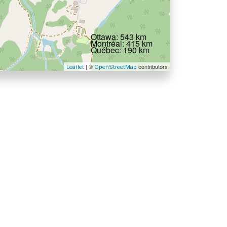
Ottawa: 543 km
Montréal: 415 km
Québec: 190 km
| ©
contributors
Leaflet
OpenStreetMap