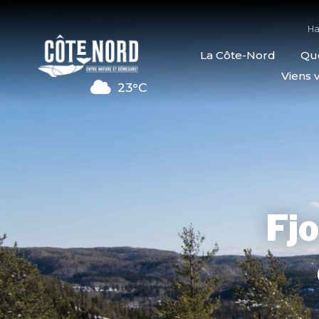
Ha
La Côte-Nord
Quo
Viens v
23°C
Fjo