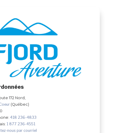
rdonnées
oute 172 Nord,
-Coeur
(Québec)
Y0
hone:
418 236-4833
ais:
1 877 236-4551
tez-nous par courriel