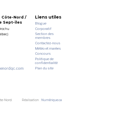
Liens utiles
 Côte-Nord /
 Sept-îles
Blogue
Corporatif
Brochu
Section des
uébec)
membres
Contactez-nous
Météo et marées
Concours
Politique de
confidentialité
enordqc.com
Plan du site
te-Nord.
Réalisation :
Numérique.ca