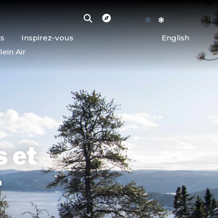
ts
Inspirez-vous
English
lein Air
s et
r