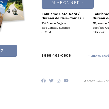
M'ABONNER
Tourisme Côte-Nord /
Tourisme
Bureau de Baie-Comeau
Bureau de
734 Rue de Puyjalon
312, avenue 
Baie-Comeau (Québec)
Sept-Îles (Q
G5C 1M8
G4R 2W6
EZ
1 888 463-0808
membres
@cot
© 2026 Tourisme Cô