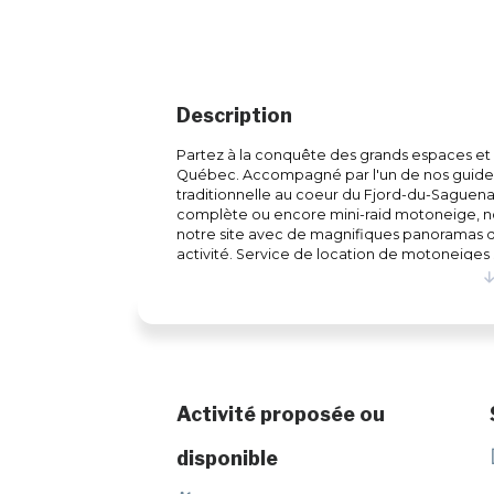
Description
Partez à la conquête des grands espaces e
Québec. Accompagné par l'un de nos guides
traditionnelle au coeur du Fjord-du-Saguenay
complète ou encore mini-raid motoneige, nou
notre site avec de magnifiques panoramas du 
activité. Service de location de motoneige
obligatoire) et vêtements nordiques en locat
Activité proposée ou
disponible