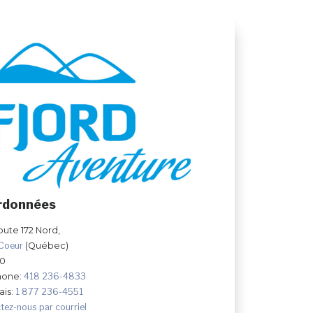
rdonnées
oute 172 Nord,
-Coeur
(Québec)
Y0
hone:
418 236-4833
ais:
1 877 236-4551
tez-nous par courriel