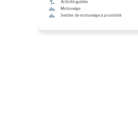
î
Activité guidée
n
Motoneige
n
Sentier de motoneige à proximité