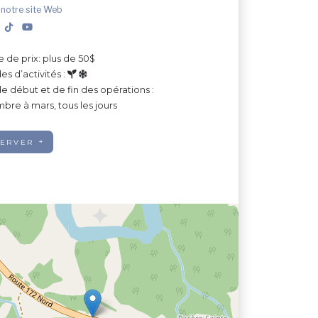
 notre site Web
e de prix: plus de 50$
es d’activités :
e début et de fin des opérations :
re à mars, tous les jours
SERVER