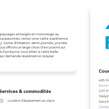
t paysages enneigés en motoneige au
 passionnés, venez vivre cette expérience
. Sortie d'initiation, demi-journée, journée
s offrons un large choix d'excursions sur
Fjord pour vous initier à cette belle
s sur demande (expérience requise
ion sur place.
Coo
465, R
Sacré
Services & commodités
G0T 1
Télép
ö
Location d'équipement sur place
Sans fr
Contac