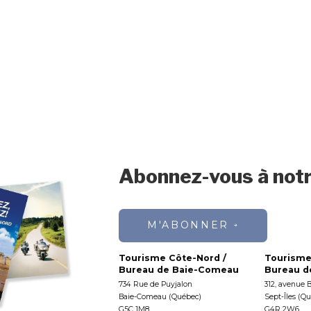
Abonnez-vous à notr
M'ABONNER
Tourisme Côte-Nord /
Tourisme
Bureau de Baie-Comeau
Bureau de
734 Rue de Puyjalon
312, avenue 
Baie-Comeau (Québec)
Sept-Îles (Q
G5C 1M8
G4R 2W6