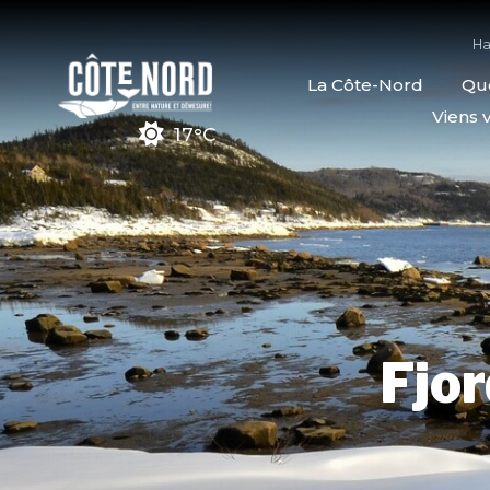
Ha
La Côte-Nord
Quo
Viens v
17°C
Fjor