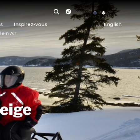
ts
Inspirez-vous
English
lein Air
neige