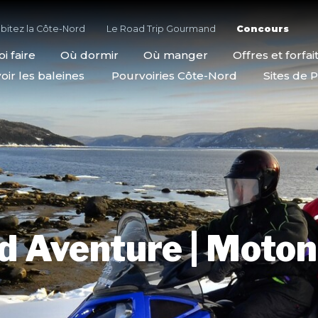
bitez la Côte-Nord
Le Road Trip Gourmand
Concours
i faire
Où dormir
Où manger
Offres et forfai
oir les baleines
Pourvoiries Côte-Nord
Sites de P
d Aventure | Moto