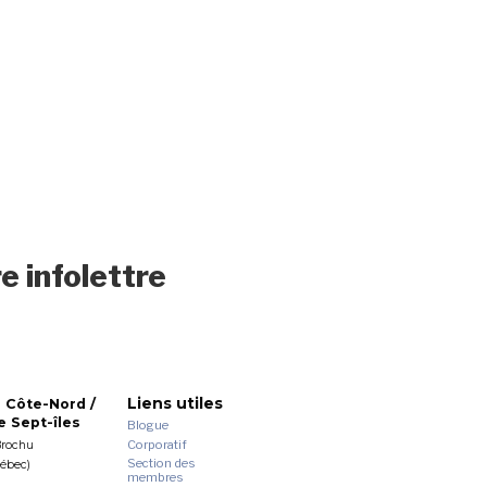
e infolettre
Liens utiles
 Côte-Nord /
 Sept-îles
Blogue
Corporatif
Brochu
Section des
uébec)
membres