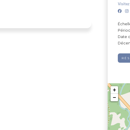
Visitez
Échell
Périod
Date d
Décemb
RÉ
+
−