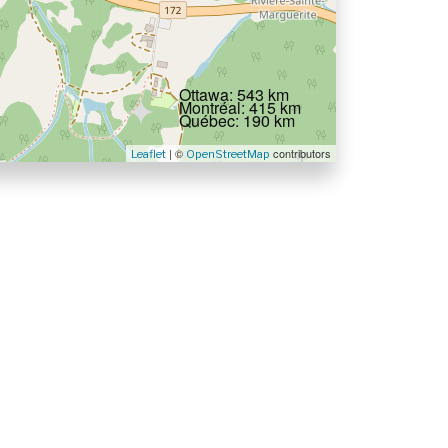
Ottawa: 543 km
Montréal: 415 km
Québec: 190 km
| ©
contributors
Leaflet
OpenStreetMap