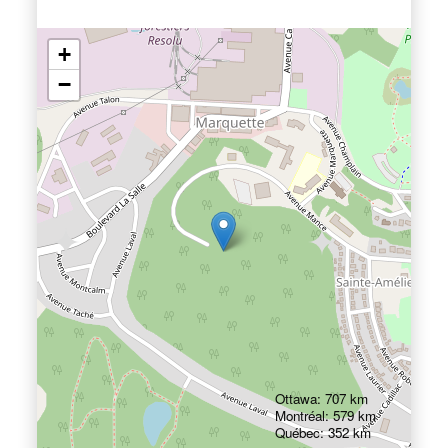
+
−
Ottawa: 707 km
Montréal: 579 km
Québec: 352 km