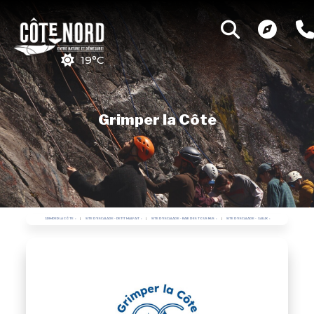
19°C
Grimper la Côte
GRIMPER LA CÔTE
SITE D'ESCALADE - PETIT MALFAIT
SITE D'ESCALADE - BAIE DES TOUS NUS
SITE D'ESCALADE - GALLIX