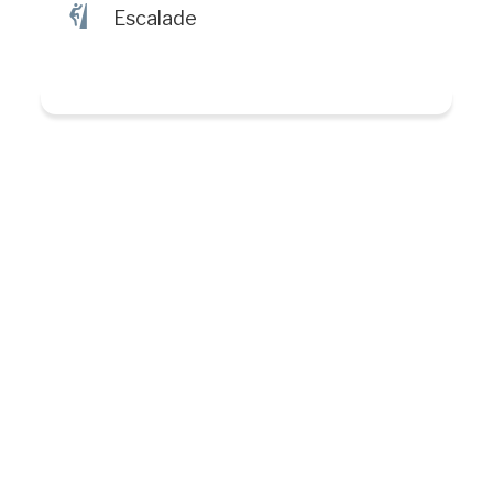
È
Escalade