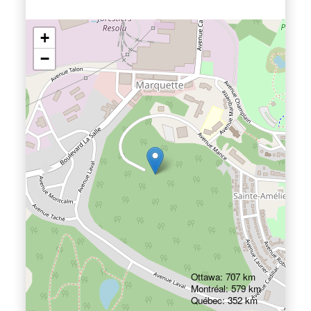
+
−
Ottawa: 707 km
Montréal: 579 km
Québec: 352 km