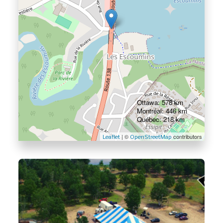
Ottawa: 578 km
Montréal: 446 km
Québec: 218 km
| ©
contributors
Leaflet
OpenStreetMap