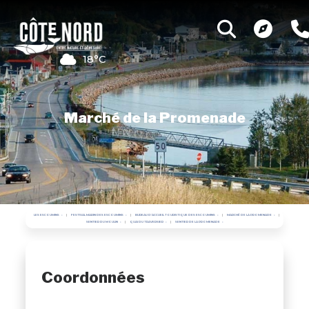
18°C
Marché de la Promenade
LES ESCOUMINS
FESTIVAL MARIN DES ESCOUMINS
BUREAU D'ACCUEIL TOURISTIQUE DES ESCOUMINS
MARCHÉ DE LA PROMENADE
SENTIER DU MOULIN
QUAI DU TRAVERSIER
SENTIER DE LA PROMENADE
Coordonnées
,