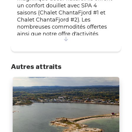
un confort douillet avec SPA 4
saisons (Chalet ChantaFjord #1 et
Chalet ChantaFjord #2). Les
nombreuses commodités offertes
ainsi que notre offre d'activités
personnalisées, constituent une
invitation à la détente et à la
relaxation. Observation des baleines
à moins de 15 minutes à partir de
Autres attraits
Tadoussac, croisière en famille ou en
amoureux sur le Fjord du Saguenay
ou randonnée en plein nature, à
vous de découvrir un
environnement exceptionnel et
encore méconnu. ChantaFjord #1Sur
3 étages, magnifique propriété
nouvellement sur le marché et
réaménagée au goût du jour