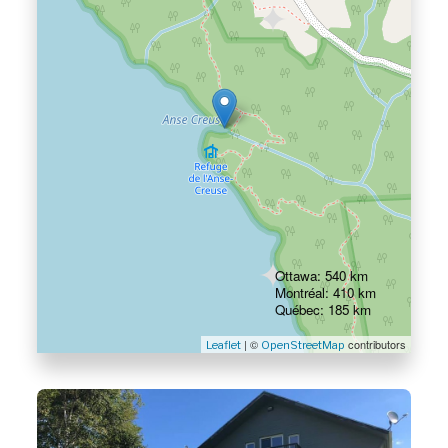
Ottawa: 540 km
Montréal: 410 km
Québec: 185 km
| ©
contributors
Leaflet
OpenStreetMap