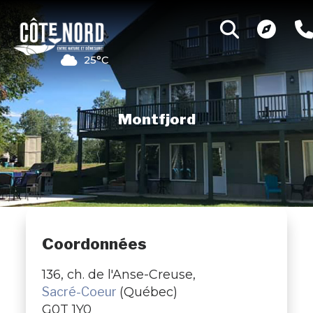
25°C
Montfjord
Coordonnées
136, ch. de l'Anse-Creuse,
Sacré-Coeur
(Québec)
G0T 1Y0