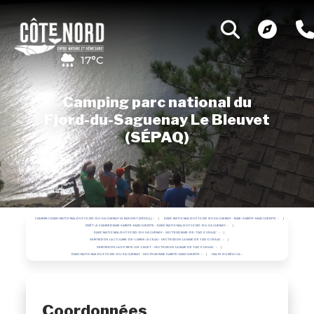
17°C
Camping parc national du
Fjord-du-Saguenay Le Bleuvet
(SÉPAQ)
CAMPING PARC NATIONAL DU FJORD-DU-SAGUENAY LE BLEUVET (SÉPAQ)
PARC NATIONAL DU FJORD DU SAGUENAY - BAIE-SAINTE-MARGUERITE
PRÊT-À-CAMPER BAIE SAINTE-MARGUERITE - PARC NATIONAL DU FJORD-DU-SAGUENAY
PARC NATIONAL DU FJORD-DU-SAGUENAY - SECTEUR BAIE-DE-TADOUSSAC
SENTIER DE LA COLLINE-DE-L'ANSE-À-L'EAU - SECTEUR DE LA BAIE DE TADOUSSAC
SENTIER DE LA POINTE-DE-L'ISLET - SECTEUR DE LA BAIE DE TADOUSSAC
PARC NATIONAL DU FJORD-DU-SAGUENAY - SECTEUR BAIE SAINTE-MARGUERITE
HALTE DU BÉLUGA
Coordonnées