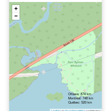
+
−
Ottawa: 874 km
Montréal: 748 km
Québec: 520 km
| ©
contributors