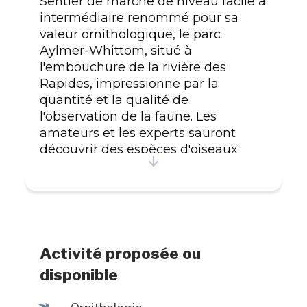
Sentier de marche de niveau facile à
intermédiaire renommé pour sa
valeur ornithologique, le parc
Aylmer-Whittom, situé à
l'embouchure de la rivière des
Rapides, impressionne par la
quantité et la qualité de
l'observation de la faune. Les
amateurs et les experts sauront
découvrir des espèces d'oiseaux
exclusives à ce site. Des tours
d'observation vous permettront
également d'apprécier le plein
potentiel de la baie de Sept-Îles ainsi
que celui de l'embouchure de la
rivière des Rapides. Les enfants,
Activité proposée ou
quant à eux, pourront devenir de
disponible
véritables pirates dans un parc
thématique maritime avec un