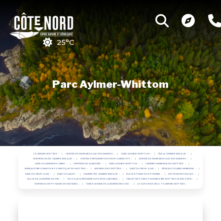
25°C
Parc Aylmer-Whittom
TOURISME SEPT-ÎLES
CENTRE DE PLEIN AIR DU LAC DES RAPIDES
PARC AYLMER-WHITTOM
L'ÎLE LA GRANDE BASQUE
SENTIERS DE ÎLE GRANDE BASQUE
CENTRE D'INTERPRÉTATION DE CLARKE CITY
CENTRE DE PLEIN AIR DU LAC DES RAPIDES
PARC DU JARDIN DE L'ANSE
SENTIERS DE LA NATURE
PARC AYLMER-WHITTOM
CAMPING MUNICIPAL DE SEPT-ÎLES
BUREAU D'INFORMATION TOURISTIQUE DE SEPT-ÎLES
ARCHIPEL DES SEPT ÎLES
PARC DU VIEUX-QUAI
RÉSEAU CYCLABLE MUNICIPAL
PARC DU VIEUX-QUAI
PARC HOLLIDAY
CAMPING ÎLE GRANDE BASQUE
PLAGE ET PARC DU SOUVENIR
SECTEUR DES PLAGES
PLAGE DE LA RIVIÈRE MOISIE
KIOSQUE D'INTERPRÉTATION DE L'ARCHIPEL
CIRCUIT HISTOIRE ET PATRIMOINE SEPT-ÎLES SE RACONTE!
SENTIER LE PETIT-HAVRE DE MATAMEC
EMBOUCHURE DE LA RIVIÈRE BROCHU
LOCATION DE VÉLO TOURISME SEPT-ÎLES