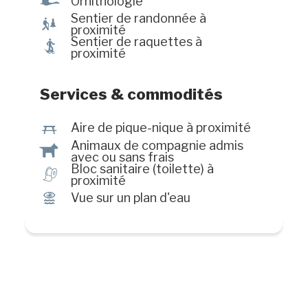
Ÿ
Ornithologie
bateau pour s'amuser!
Sentier de randonnée à
&
proximité
Sentier de raquettes à
ó
proximité
Services & commodités
h
Aire de pique-nique à proximité
Animaux de compagnie admis
Â
avec ou sans frais
Bloc sanitaire (toilette) à
h
proximité
Ï
Vue sur un plan d'eau