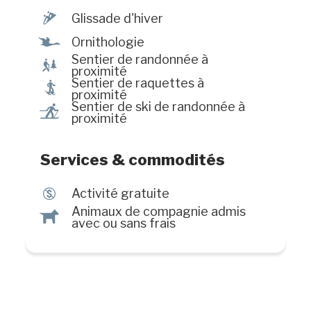
stationnement est également
¬
Glissade d'hiver
disponible, facilitant l'accès pour
Ÿ
tous.
Ornithologie
Sentier de randonnée à
&
proximité
Sentier de raquettes à
ó
proximité
Sentier de ski de randonnée à
r
proximité
Services & commodités
$
Activité gratuite
Animaux de compagnie admis
Â
avec ou sans frais