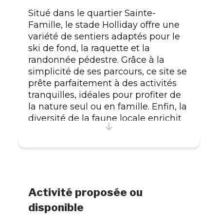
Situé dans le quartier Sainte-
Famille, le stade Holliday offre une
variété de sentiers adaptés pour le
ski de fond, la raquette et la
randonnée pédestre. Grâce à la
simplicité de ses parcours, ce site se
prête parfaitement à des activités
tranquilles, idéales pour profiter de
la nature seul ou en famille. Enfin, la
diversité de la faune locale enrichit
chaque visite, ajoutant un charme
naturel à ce lieu de loisir. En hiver,
les patinoires et la glissade sont
entretenues pour une expérience
hivernale des plus agréables. L'été,
le site se transforme pour accueillir
Activité proposée ou
les amateurs de baseball et de
disponible
basketball. Un espace de