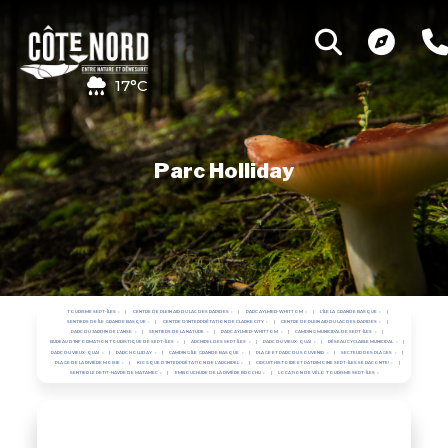
17°C
Parc Holliday
TOURISME SEPT-ÎLES
CENTRE DE PLEIN AIR DU LAC DES RAPIDES
PARC AYLMER-WHITTOM
L'ÎLE LA GRANDE BASQUE
SENTIERS DE ÎLE GRANDE BASQUE
CENTRE D'INTERPRÉTATION DE CLARKE CITY
CENTRE DE PLEIN AIR DU LAC DES RAPIDES
PARC DU JARDIN DE L'ANSE
SENTIERS DE LA NATURE
PARC AYLMER-WHITTOM
CAMPING MUNICIPAL DE SEPT-ÎLES
BUREAU D'INFORMATION TOURISTIQUE DE SEPT-ÎLES
ARCHIPEL DES SEPT ÎLES
PARC DU VIEUX-QUAI
RÉSEAU CYCLABLE MUNICIPAL
PARC DU VIEUX-QUAI
PARC HOLLIDAY
CAMPING ÎLE GRANDE BASQUE
PLAGE ET PARC DU SOUVENIR
SECTEUR DES PLAGES
PLAGE DE LA RIVIÈRE MOISIE
KIOSQUE D'INTERPRÉTATION DE L'ARCHIPEL
CIRCUIT HISTOIRE ET PATRIMOINE SEPT-ÎLES SE RACONTE!
SENTIER LE PETIT-HAVRE DE MATAMEC
EMBOUCHURE DE LA RIVIÈRE BROCHU
LOCATION DE VÉLO TOURISME SEPT-ÎLES