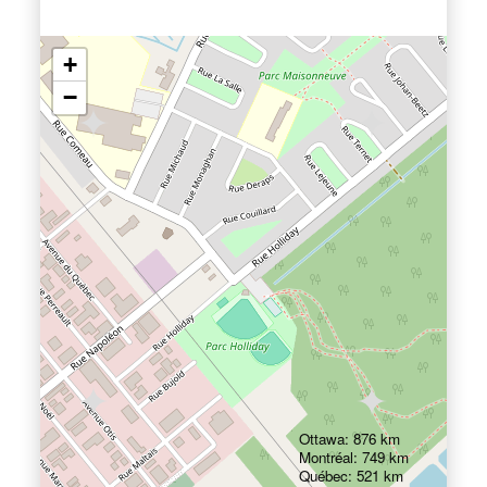
+
−
Ottawa: 876 km
Montréal: 749 km
Québec: 521 km