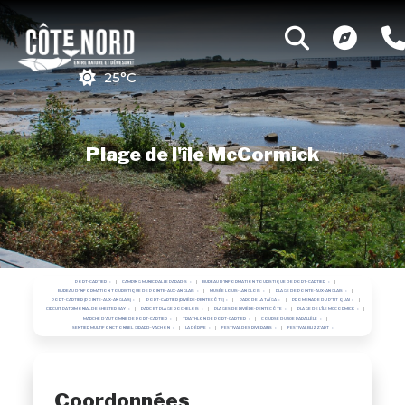
25°C
Plage de l'île McCormick
PORT-CARTIER
CAMPING MUNICIPAL LE PARADIS
BUREAU D'INFORMATION TOURISTIQUE DE PORT-CARTIER
BUREAU D'INFORMATION TOURISTIQUE DE POINTE-AUX-ANGLAIS
MUSÉE LOUIS-LANGLOIS
PLAGE DE POINTE-AUX-ANGLAIS
PORT-CARTIER (POINTE-AUX-ANGLAIS)
PORT-CARTIER (RIVIÈRE-PENTECÔTE)
PARC DE LA TAÏGA
PROMENADE DU P'TIT QUAI
CIRCUIT PATRIMONIAL DE SHELTER BAY
PARC ET PLAGE ROCHELOIS
PLAGES DE RIVIÈRE-PENTECÔTE
PLAGE DE L'ÎLE MCCORMICK
MARCHÉ D'AUTOMNE DE PORT-CARTIER
TRIATHLON DE PORT-CARTIER
COURSE DU 50E PARALLÈLE
SENTIER MULTIFONCTIONNEL GIRARD-VACHON
LA DÉRIVE
FESTIVAL DES RIVERAINS
FESTIVAL BLIZZ'ART
Coordonnées