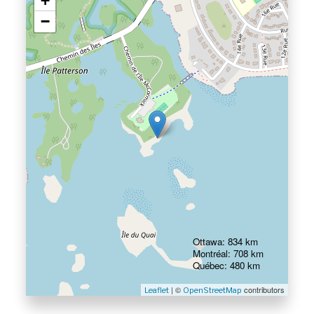
+
−
Ottawa: 834 km
Montréal: 708 km
Québec: 480 km
| ©
contributors
Leaflet
OpenStreetMap