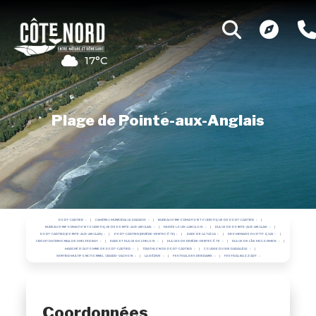
17°C
Plage de Pointe-aux-Anglais
PORT-CARTIER
CAMPING MUNICIPAL LE PARADIS
BUREAU D'INFORMATION TOURISTIQUE DE PORT-CARTIER
BUREAU D'INFORMATION TOURISTIQUE DE POINTE-AUX-ANGLAIS
MUSÉE LOUIS-LANGLOIS
PLAGE DE POINTE-AUX-ANGLAIS
PORT-CARTIER (POINTE-AUX-ANGLAIS)
PORT-CARTIER (RIVIÈRE-PENTECÔTE)
PARC DE LA TAÏGA
PROMENADE DU P'TIT QUAI
CIRCUIT PATRIMONIAL DE SHELTER BAY
PARC ET PLAGE ROCHELOIS
PLAGES DE RIVIÈRE-PENTECÔTE
PLAGE DE L'ÎLE MCCORMICK
MARCHÉ D'AUTOMNE DE PORT-CARTIER
TRIATHLON DE PORT-CARTIER
COURSE DU 50E PARALLÈLE
SENTIER MULTIFONCTIONNEL GIRARD-VACHON
LA DÉRIVE
FESTIVAL DES RIVERAINS
FESTIVAL BLIZZ'ART
Coordonnées