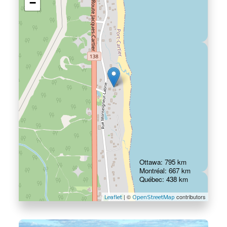
−
Ottawa: 795 km
Montréal: 667 km
Québec: 438 km
| ©
contributors
Leaflet
OpenStreetMap