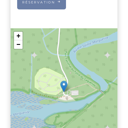
RÉSERVATION
+
−