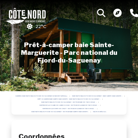
22°C
Prêt-à-camper baie Sainte-
Marguerite - Parc national du
Fjord-du-Saguenay
CAMPING PARC NATIONAL DU FJORD-DU-SAGUENAY LE BLEUVET (SÉPAQ)
PARC NATIONAL DU FJORD DU SAGUENAY - BAIE-SAINTE-MARGUERITE
PRÊT-À-CAMPER BAIE SAINTE-MARGUERITE - PARC NATIONAL DU FJORD-DU-SAGUENAY
PARC NATIONAL DU FJORD-DU-SAGUENAY - SECTEUR BAIE-DE-TADOUSSAC
SENTIER DE LA COLLINE-DE-L'ANSE-À-L'EAU - SECTEUR DE LA BAIE DE TADOUSSAC
SENTIER DE LA POINTE-DE-L'ISLET - SECTEUR DE LA BAIE DE TADOUSSAC
PARC NATIONAL DU FJORD-DU-SAGUENAY - SECTEUR BAIE SAINTE-MARGUERITE
HALTE DU BÉLUGA
Coordonnées