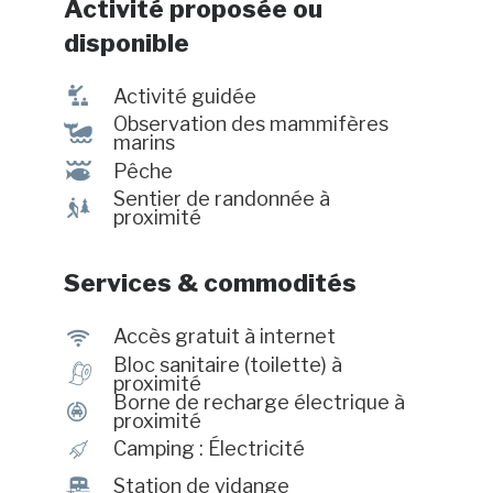
Activité proposée ou
disponible
î
Activité guidée
Observation des mammifères
%
marins
@
Pêche
Sentier de randonnée à
&
proximité
Services & commodités
J
Accès gratuit à internet
Bloc sanitaire (toilette) à
h
proximité
Borne de recharge électrique à
P
proximité
é
Camping : Électricité
™
Station de vidange