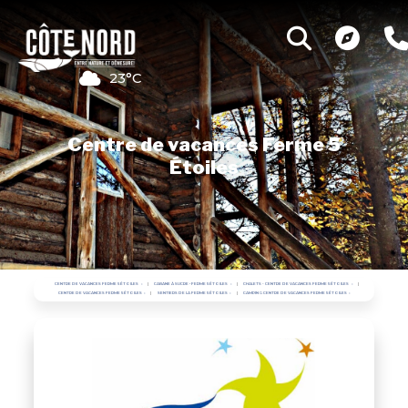
23°C
Centre de vacances Ferme 5
Étoiles
CENTRE DE VACANCES FERME 5 ÉTOILES
CABANE À SUCRE • FERME 5 ÉTOILES
CHALETS - CENTRE DE VACANCES FERME 5 ÉTOILES
CENTRE DE VACANCES FERME 5 ÉTOILES
SENTIERS DE LA FERME 5 ÉTOILES
CAMPING CENTRE DE VACANCES FERME 5 ÉTOILES