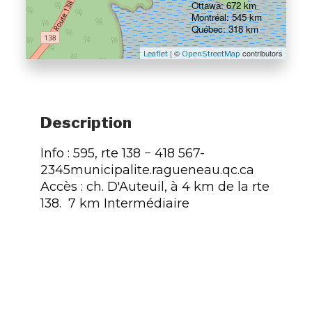
Ottawa: 672 km
Montréal: 545 km
Québec: 318 km
| ©
contributors
Leaflet
OpenStreetMap
Description
Info : 595, rte 138 − 418 567-
2345municipalite.ragueneau.qc.ca
Accès : ch. D'Auteuil, à 4 km de la rte
138. 7 km Intermédiaire