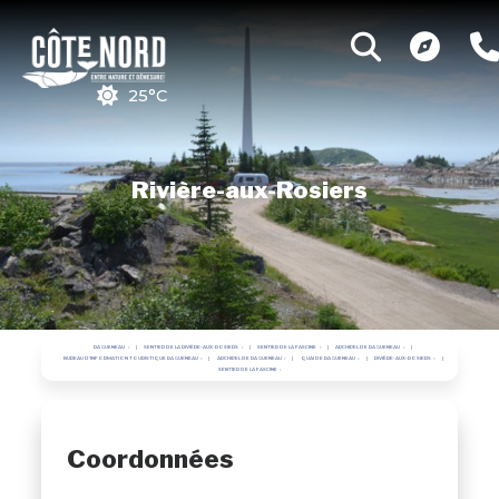
25°C
Rivière-aux-Rosiers
RAGUENEAU
SENTIER DE LA RIVIÈRE-AUX-ROSIERS
SENTIER DE LA FASCINE
ARCHIPEL DE RAGUENEAU
BUREAU D'INFORMATION TOURISTIQUE RAGUENEAU
ARCHIPEL DE RAGUENEAU
QUAI DE RAGUENEAU
RIVIÈRE-AUX-ROSIERS
SENTIER DE LA FASCINE
Coordonnées