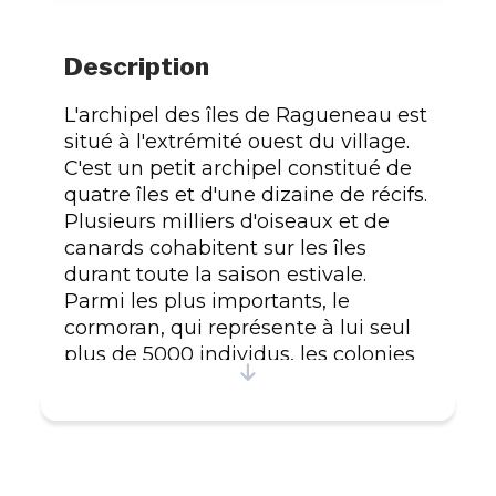
Description
L'archipel des îles de Ragueneau est
situé à l'extrémité ouest du village.
C'est un petit archipel constitué de
quatre îles et d'une dizaine de récifs.
Plusieurs milliers d'oiseaux et de
canards cohabitent sur les îles
durant toute la saison estivale.
Parmi les plus importants, le
cormoran, qui représente à lui seul
plus de 5000 individus, les colonies
d'eiders à duvet, de goélands marins
et de goélands argentés. De plus,
plusieurs autres espèces, dont les
canards noirs, les sternes, les petits
pingouins, les macreuses, les grands