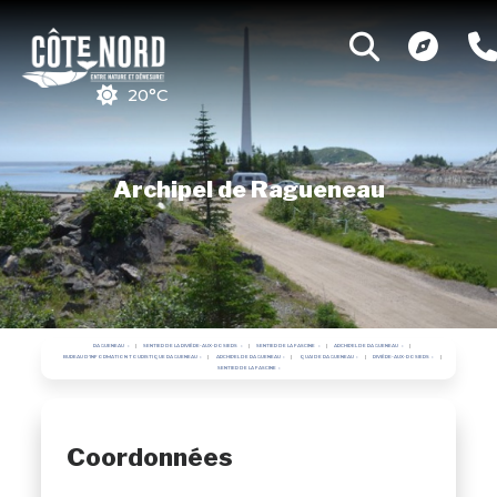
20°C
Archipel de Ragueneau
RAGUENEAU
SENTIER DE LA RIVIÈRE-AUX-ROSIERS
SENTIER DE LA FASCINE
ARCHIPEL DE RAGUENEAU
BUREAU D'INFORMATION TOURISTIQUE RAGUENEAU
ARCHIPEL DE RAGUENEAU
QUAI DE RAGUENEAU
RIVIÈRE-AUX-ROSIERS
SENTIER DE LA FASCINE
Coordonnées