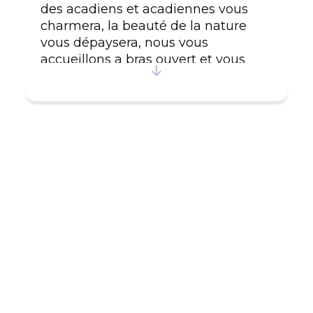
des acadiens et acadiennes vous
charmera, la beauté de la nature
vous dépaysera, nous vous
accueillons a bras ouvert et vous
invite a profiter du confort douillet
de notre gîte et pourquoi pas y
déguster nos bons déjeuners des
plus gourmet. De plus, de nouveaux
services sont offert : Amateur de vélo
et de motos nous avons un
stationnement gratuit (garage). De
plus, 2 bicyclettes disponibles pour
vos randonnées, salle de bain privée,
cuisinette, Internet sans
fil.Bienvenue chez nous, on vous
attend! #CITQ : 184321