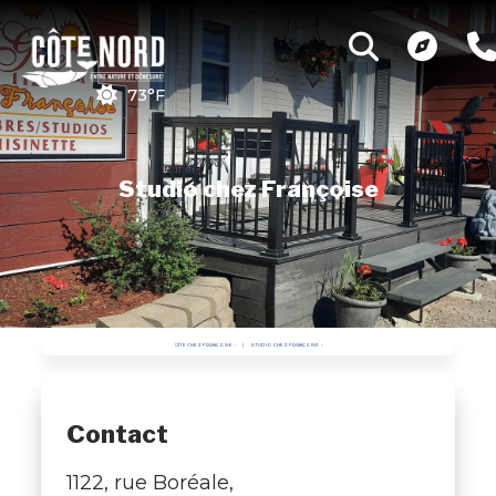
73°F
Studio chez Françoise
GÎTE CHEZ FRANÇOISE
STUDIO CHEZ FRANÇOISE
Contact
1122, rue Boréale,