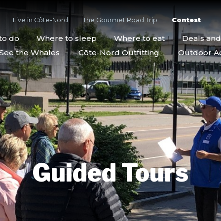
Live in Côte-Nord
The Gourmet Road Trip
Contest
to do
Where to sleep
Where to eat
Deals an
See the Whales
Côte-Nord Outfitting
Outdoor Act
Guided Tours