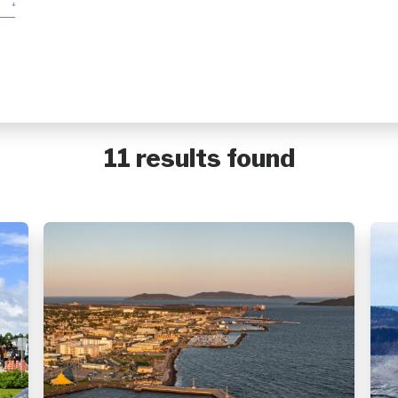
Baie-Johan-Beetz
Baie-Trinité
Blanc-Sablon
Bonne-Espérance
Calgary
Caniapiscau
Chevery
Chute-aux-Outardes
11 results found
Colombier
Côte-Nord-du-Golfe-du-Saint-Laurent
Dorval
Essipit
Fermont
Forestville
Franquelin
Godbout
Gros-Mécatina
Harrington Harbour
Havre-Saint-Pierre
Kawawachikamach
Kegaska
La Romaine
Lac-au-Brochet