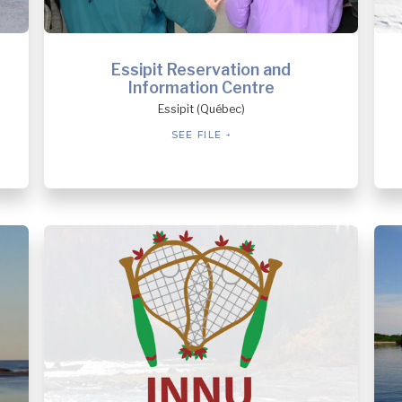
Ragueneau
Rivière-au-Tonnerre
Rivière-aux-Outardes
Rivière-Mouchalagane
Essipit Reservation and
Rivière-Nipissis
Information Centre
Rivière-Pentecôte
Essipit (Québec)
Rivière-Saint-Jean
Rivière-Saint-Paul
SEE FILE
Sacré-Coeur
Saint-Augustin
Schefferville
Sept-Îles
Sept-Îles (Clarke city)
Sept-Îles (Gallix)
Sept-Îles (Moisie)
Sept-Îles (Moisie)
St. John's
Tadoussac
Tête-à-la-Baleine
Uashat
Vieux-Fort