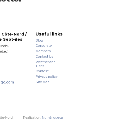
Useful links
 Côte-Nord /
 Sept-îles
Blog
Corporate
Brochu
Members
uébec)
Contact Us
Weather and
Tides
Contest
Privacy policy
dqc.com
Site Map
ôte-Nord.
Realisation:
Numérique.ca