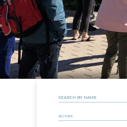
SEARCH BY NAME
SECTORS
Autre
MRC de Caniapiscau