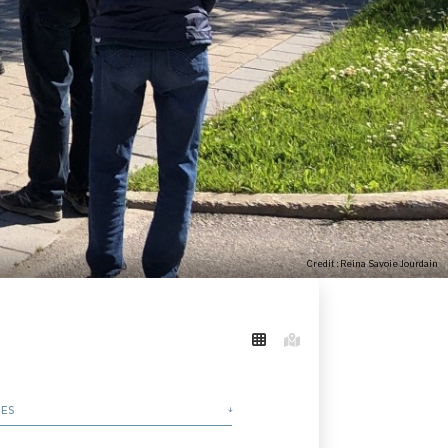
Credit : Reina Savoie Jourdain
IES
 Tours