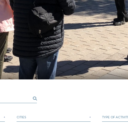
CITIES
TYPE OF ACTIVIT
Aguanish
Self-guided
Baie-Comeau