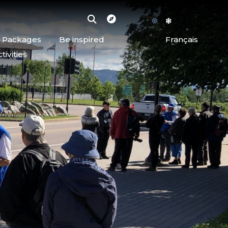
d Packages
Be inspired
Français
ivities