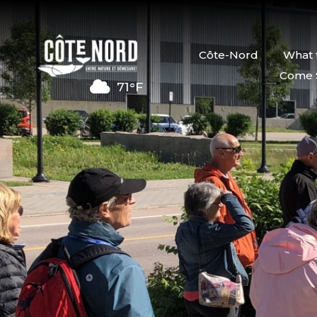
Côte-Nord
What 
Come 
71°F