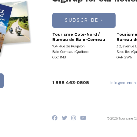
SUBSCRIBE
Tourisme Côte-Nord /
Tourisme
Bureau de Baie-Comeau
Bureau de
734 Rue de Puyjalon
312, avenue 
Baie-Comeau (Québec)
Sept-Îles (Q
G5C 1M8
G4R 2W6
1 888 463-0808
info
@cotenor
© 2026 Tourisme C