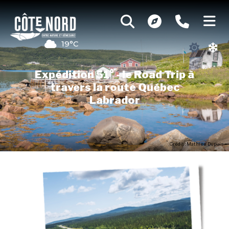
19°C
Expédition 51° - le Road Trip à
travers la route Québec
Labrador
Crédit : Mathieu Dupuis