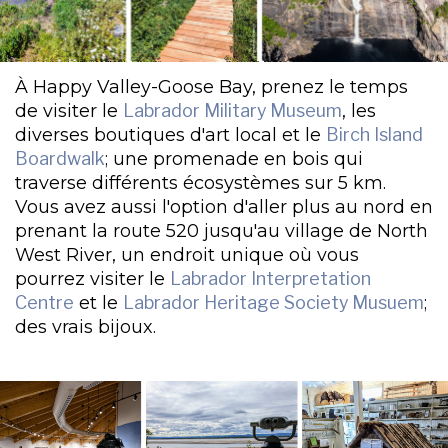
À Happy Valley-Goose Bay, prenez le temps
de visiter le
Labrador Military Museum
, les
diverses boutiques d'art local et le
Birch Island
Boardwalk
; une promenade en bois qui
traverse différents écosystèmes sur 5 km.
Vous avez aussi l'option d'aller plus au nord en
prenant la route 520 jusqu'au village de North
West River, un endroit unique où vous
pourrez visiter le
Labrador Interpretation
Centre
et le
Labrador Heritage Society Musuem
;
des vrais bijoux.