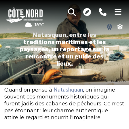
18°C
Natasquan, entre les
traditions maritimes et les
paysages, un reportage sur la
rencontre et un guide des
lieux.
Crédit : Béatrice Vu
Quand on pense à
Natashquan
, on imagine
souvent ces monuments historiques qui
furent jadis des cabanes de pêcheurs. Ce n'est
pas étonnant : leur charme authentique
attire le regard et nourrit l'imaginaire.