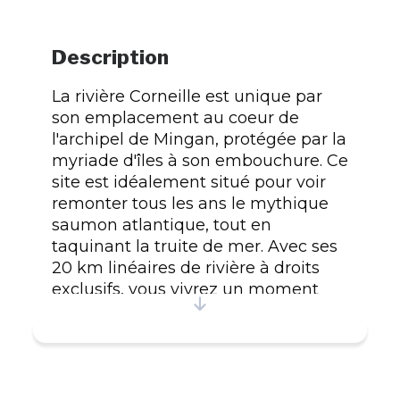
Description
La rivière Corneille est unique par
son emplacement au coeur de
l'archipel de Mingan, protégée par la
myriade d'îles à son embouchure. Ce
site est idéalement situé pour voir
remonter tous les ans le mythique
saumon atlantique, tout en
taquinant la truite de mer. Avec ses
20 km linéaires de rivière à droits
exclusifs, vous vivrez un moment
privilégié en découvrant la beauté
de ses fosses. D'autres espèces de
poissons sont également présentes
sur ses lacs supérieurs : la
ouananiche, la truite mouchetée et