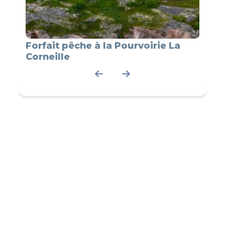
Forfait pêche à la Pourvoirie La
Forfa
Corneille
Corne