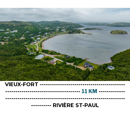
VIEUX-FORT ------------------------------------------
-------------------------------------
11 KM
-------------
-----------------------------------------------------------
---------- RIVIÈRE ST-PAUL