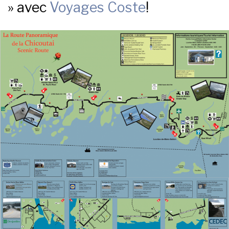
» avec
Voyages Coste
!