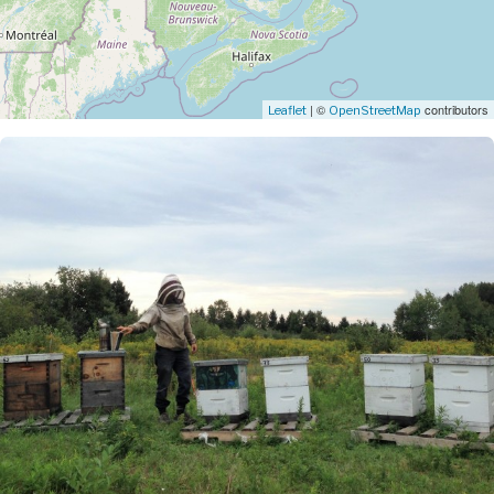
| ©
contributors
Leaflet
OpenStreetMap