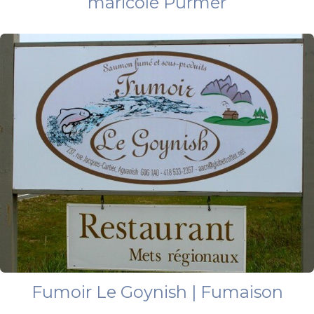
maricole Purmer
Fumoir Le Goynish | Fumaison