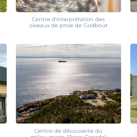
Centre d'interprétation des
oiseaux de proie de Godbout
Centre de découverte du
milieu marin (Parcs Canada)