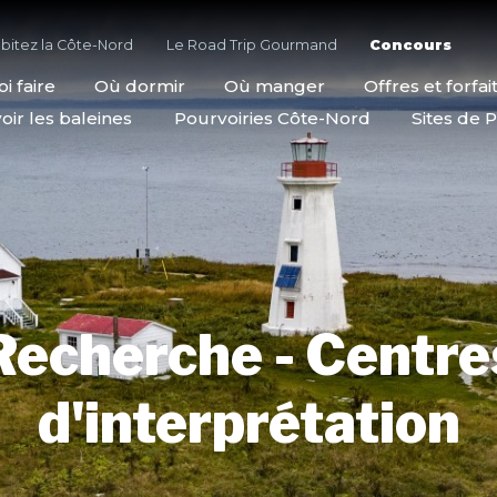
bitez la Côte-Nord
Le Road Trip Gourmand
Concours
i faire
Où dormir
Où manger
Offres et forfai
oir les baleines
Pourvoiries Côte-Nord
Sites de P
Recherche - Centre
d'interprétation