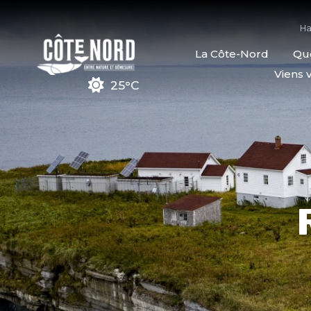
Ha
La Côte-Nord
Quo
Viens v
25°C