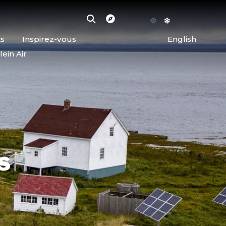
ts
Inspirez-vous
English
lein Air
s