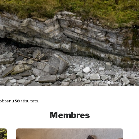
obtenu
58
résultats.
Membres