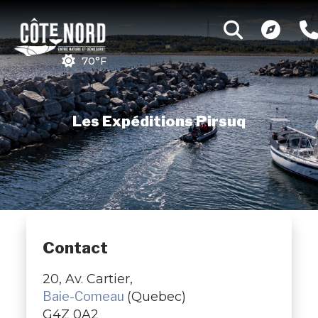
70°F
Les Expéditions Pirsuq
Contact
20, Av. Cartier,
Baie-Comeau
(Quebec)
G4Z 0A2