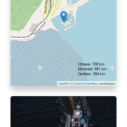
Ottawa: 709 km
Montréal: 581 km
Québec: 354 km
| ©
contributors
Leaflet
OpenStreetMap